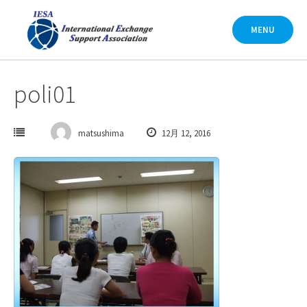
Skip
to
MENU
content
poli01
matsushima
12月 12, 2016