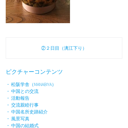
Post
②２日目（漓江下り）
navigation
ピクチャーコンテンツ
・ 松阪学舎（MANABIYA）
・ 中国との交流
・ 活動報告
・ 交流親睦行事
・ 中国名所史跡紹介
・ 風景写真
・ 中国の結婚式